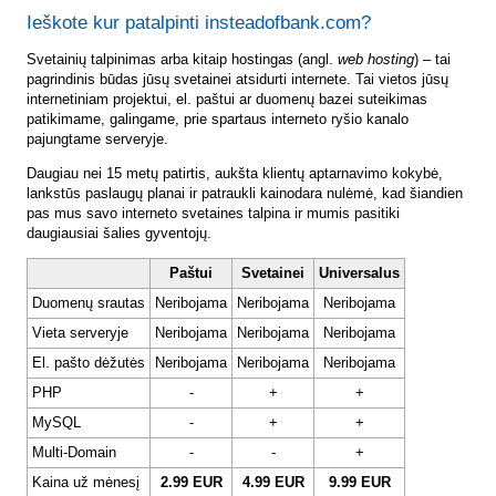
Ieškote kur patalpinti insteadofbank.com?
Svetainių talpinimas arba kitaip hostingas (angl.
web hosting
) – tai
pagrindinis būdas jūsų svetainei atsidurti internete. Tai vietos jūsų
internetiniam projektui, el. paštui ar duomenų bazei suteikimas
patikimame, galingame, prie spartaus interneto ryšio kanalo
pajungtame serveryje.
Daugiau nei 15 metų patirtis, aukšta klientų aptarnavimo kokybė,
lankstūs paslaugų planai ir patraukli kainodara nulėmė, kad šiandien
pas mus savo interneto svetaines talpina ir mumis pasitiki
daugiausiai šalies gyventojų.
Paštui
Svetainei
Universalus
Duomenų srautas
Neribojama
Neribojama
Neribojama
Vieta serveryje
Neribojama
Neribojama
Neribojama
El. pašto dėžutės
Neribojama
Neribojama
Neribojama
PHP
-
+
+
MySQL
-
+
+
Multi-Domain
-
-
+
Kaina už mėnesį
2.99 EUR
4.99 EUR
9.99 EUR