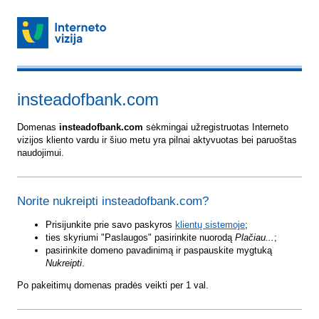
insteadofbank.com
Domenas
insteadofbank.com
sėkmingai užregistruotas Interneto
vizijos kliento vardu ir šiuo metu yra pilnai aktyvuotas bei paruoštas
naudojimui.
Norite nukreipti insteadofbank.com?
Prisijunkite prie savo paskyros
klientų sistemoje
;
ties skyriumi "Paslaugos" pasirinkite nuorodą
Plačiau...
;
pasirinkite domeno pavadinimą ir paspauskite mygtuką
Nukreipti
.
Po pakeitimų domenas pradės veikti per 1 val.