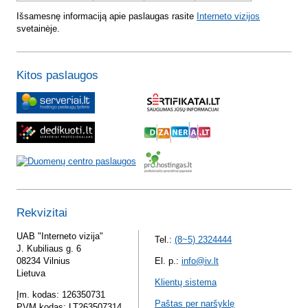
Išsamesnę informaciją apie paslaugas rasite
Interneto vizijos
svetainėje.
Kitos paslaugos
Rekvizitai
UAB "Interneto vizija"
Tel.:
(8~5) 2324444
J. Kubiliaus g. 6
08234 Vilnius
El. p.:
info@iv.lt
Lietuva
Klientų sistema
Įm. kodas: 126350731
Paštas per naršyklę
PVM kodas: LT263507314